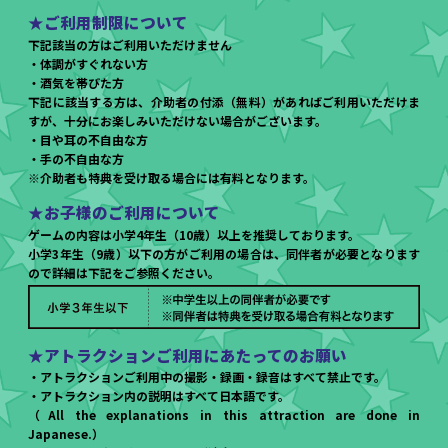
★ご利用制限について
下記該当の方はご利用いただけません
・体調がすぐれない方
・酒気を帯びた方
下記に該当する方は、介助者の付添（無料）があればご利用いただけま
すが、十分にお楽しみいただけない場合がございます。
・目や耳の不自由な方
・手の不自由な方
※介助者も特典を受け取る場合には有料となります。
★お子様のご利用について
ゲームの内容は小学4年生（10歳）以上を推奨しております。
小学3年生（9歳）以下の方がご利用の場合は、同伴者が必要となります
ので詳細は下記をご参照ください。
★アトラクションご利用にあたってのお願い
・アトラクションご利用中の撮影・録画・録音はすべて禁止です。
・アトラクション内の説明はすべて日本語です。
（All the explanations in this attraction are done in
Japanese.）