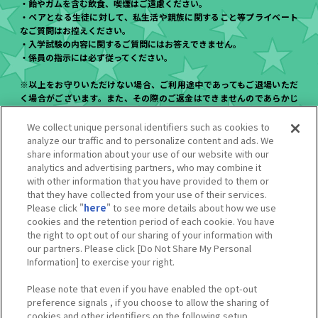
・飴やガムを含む飲食、喫煙はご遠慮ください。
・ペアとなる生徒に対して、私生活や親族に関すること等プライベート
なご質問はお控えください。
・入学試験の内容に関するご質問にはお答えできません。
・係員の指示には必ず従ってください。
※以上をお守りいただけない場合、ご利用途中であってもご退場いただ
く場合がございます。また、その際のご返金はできませんのであらかじ
めご了承ください。
We collect unique personal identifiers such as cookies to
analyze our traffic and to personalize content and ads. We
※掲載しているイメージと実物は異なる場合がござます。
share information about your use of our website with our
※特典は数量限定のため、品切れする場合がございます。
analytics and advertising partners, who may combine it
※実施内容は予告なく変更となる場合がございます。
with other information that you have provided to them or
※価格は全て税込みです。
that they have collected from your use of their services.
※混雑状況に応じて別途整理券配付を行う場合がございます。
Please click "
here
" to see more details about how we use
ご来場時間によっては、営業時間内であっても整理券配付および受付が
cookies and the retention period of each cookie. You have
終了している場合がございますので、あらかじめご了承ください。
the right to opt out of our sharing of your information with
our partners. Please click [Do Not Share My Personal
Information] to exercise your right.
Please note that even if you have enabled the opt-out
preference signals , if you choose to allow the sharing of
Tweets by heroaca_ev
cookies and other identifiers on the following setup