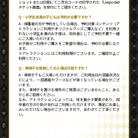
ショットまたは印刷にて二次元コードの印字された「Livepocket
チケット画面」を受付にてご提示ください。
小学生未満の子どもは予約が必要ですか？
保護者の方が予約をしている場合、予約対象コンテンツ（ア
トラクションご利用やオリジナルグッズご購入など）を利用さ
れない小学生未満のお子様は、同伴者としてご予約不要で一緒
にご入場いただけます。
お子様がご利用やご購入をご希望の場合は、予約が必要となり
ます。
※アトラクションにはご利用制限がございます。ご確認の上ご
利用ください。
車椅子を使用しての入場は可能ですか？
車椅子でもご入場いただけますが、ご利用当日の混雑状況な
どにより、一部通路やブースなどが狭くなっている場合がござ
います。
また、車椅子を置ける場所のご用意はございませんこと、あら
かじめご容赦ください。
なお、アトラクションによっては、体を動かす要素があり、同
伴者の方の介助があればご利用いただけますが、満足にお楽し
みいただけない場合がございますので、あわせてご了承くださ
い。