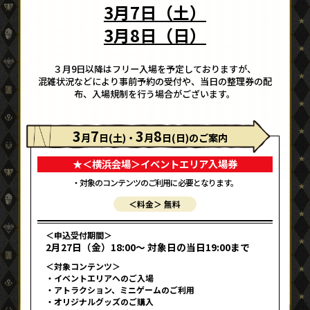
3月7日（土）
3月8日（日）
３月9日以降はフリー入場を予定しておりますが、
混雑状況などにより事前予約の受付や、当日の整理券の配
布、入場規制を行う場合がございます。
3
7
3
8
月
日(土)・
月
日(日)のご案内
★＜横浜会場＞イベントエリア入場券
・対象のコンテンツのご利用に必要となります。
＜料金＞ 無料
＜申込受付期間＞
2月27日（金）18:00〜 対象日の当日19:00まで
＜対象コンテンツ＞
・イベントエリアへのご入場
・アトラクション、ミニゲームのご利用
・オリジナルグッズのご購入