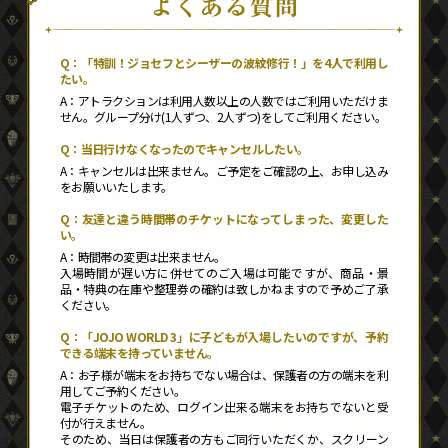
「特訓！ジョセフとシーザーの波紋修行！」を4人で利用し
たい。
アトラクションは利用人数以上の人数ではご利用いただけま
せん。グループ分け(1人ずつ、2人ずつ)をしてご利用ください。
当日行けなくなったのでキャンセルしたい。
キャンセルは出来ません。ご予定をご確認の上、お申し込み
をお願いいたします。
友達と違う時間帯のチケットになってしまった、変更した
い。
時間帯の変更は出来ません。
入場時間が遅い方に併せてのご入場は可能ですが、商品・景
品・特典の在庫や整理券の確約は致しかねますので予めご了承
ください。
「JOJO WORLD 3」に子どもが入場したいのですが、予約
できる端末を持っていません。
お子様が端末をお持ちでない場合は、保護者の方の端末を利
用してご予約ください。
電子チケットのため、ログイン出来る端末をお持ちでないと受
付が行えません。
そのため、当日は保護者の方もご同行いただくか、スクリーン