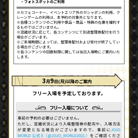
・フォトスポットのご利用
※カフェコーナー、イベントエリア外のガシャポンの利用、ク
レーンゲームの利用は、本予約の対象外となります。
※各種コンテンツのご利用や景品・商品・特典の在庫を確約す
るものではございません。
※混雑状況に応じて、各コンテンツにて別途整理券配付を行う
場合がございます。
※ご来場時間によっては、整理券配付および受付が終了してい
る場合がございます。
※各コンテンツの回数制限に関しては当日入場時にご案内いた
します。
3
9
月
日(月)以降のご案内
フリー入場を予定しております。
事前の予約の必要はございません。
ただし、混雑状況により入場整理券の配布や、入場方法
が変更となる場合がございますので、事前に
JOJO
WORLD 公式X（@JOJO_WORLD2021）
をご確認くださ