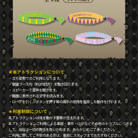
★本アトラクションについて
・立ち姿勢でのご利用となります。
・個室ブース内（約2m四方）を動き回ります。
・スピーカーで音声を聞きます。
・画面に表示される文字を読みます。
・ロープを引く、ボタンを押す等の両手の使用を推奨した動作を行います。
★利用制限について
本アトラクションは体を動かす要素が含まれます。
本アトラクションご利用による事故・事件・けがなどその他のトラブルにつきま
して、当社は一切の責任を負いかねます。あらかじめご了承ください。
ご利用に際してご不安のある方は、事前にスタッフまでおたずねください。