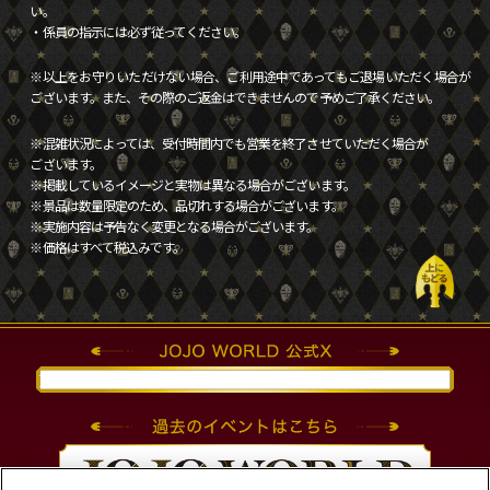
い。
・係員の指示には必ず従ってください。
※以上をお守りいただけない場合、ご利用途中であってもご退場いただく場合が
ございます。また、その際のご返金はできませんので予めご了承ください。
※混雑状況によっては、受付時間内でも営業を終了させていただく場合が
ございます。
※掲載しているイメージと実物は異なる場合がございます。
※景品は数量限定のため、品切れする場合がございます。
※実施内容は予告なく変更となる場合がございます。
※価格はすべて税込みです。
Tweets by JOJO_WORLD2021