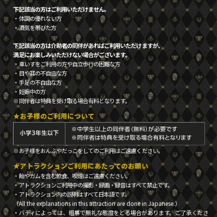
下記該当の方はご利用いただけません。
・体調の優れない方
・酒気を帯びた方
下記該当の方は介助者の同伴があればご利用いただけますが、
満足にお楽しみいただけない場合がございます。
・車いすをご利用の方や自立歩行の困難な方
・目や耳の不自由な方
・手足の不自由な方
・妊娠中の方
※同伴者は特典を受け取る場合有料となります。
★お子様のご利用について
※お子様をおんぶやだっこをしてのご利用はご遠慮ください。
★アトラクションご利用にあたってのお願い
・飴やガムを含む飲食、喫煙はご遠慮ください。
・アトラクションご利用中の撮影・録画・録音はすべて禁止です。
・アトラクション内の説明はすべて日本語です。
（All the explanations in this attraction are done in Japanese.）
・バディによっては、粗暴で無礼な態度をとる場合があります。ご了承くださ