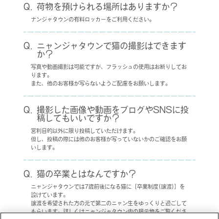
荷物を預けられる場所はありますか？
ナンジャタウンの有料ロッカーをご利用ください。
ニャンジャタウンで猫の撮影はできます
か？
写真や動画撮影は可能ですが、フラッシュの使用はお断りしてお
ります。
また、他のお客様が写らないようご配慮をお願いします。
撮影した画像や動画をブログやSNSに投
稿してもいいですか？
営利目的以外に限り投稿していただけます。
但し、投稿の際には他のお客様が写っていないかのご確認をお願
いします。
猫の卒業とはなんですか？
ニャンジャタウンでは7歳前後になる猫に［卒業制度(譲渡)］を
設けています。
譲渡を希望された方の元で第二のニャン生をゆっくりと過ごして
もらいます。詳しくはニャンジャタウン内の掲示物をご覧くださ