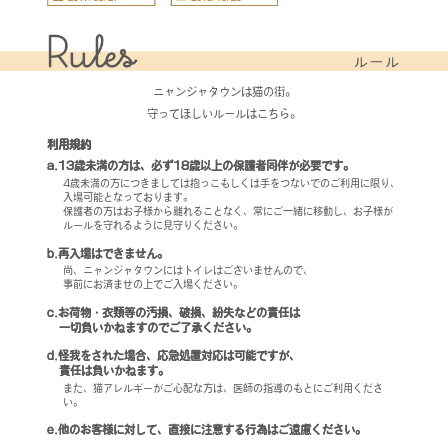
ニャンジャタウンは猫の街。
守ってほしいルールはこちら。
利用規約
a.13歳未満の方は、必ず18歳以上の保護者同伴が必要です。
4歳未満の方につきましては抱っこもしくは手をつないでのご利用に限り、
入場可能となっております。
保護者の方はお子様から離れることなく、常にご一緒に移動し、お子様が
ルールを守れるように見守りください。
b.再入場はできません。
尚、ニャンジャタウンにはトイレはございませんので、
事前にお済ませの上でご入場ください。
c.お荷物・衣類等の汚損、破損、紛失などの責任は
一切負いかねますのでご了承ください。
d.怪我をされた場合、応急処置対応は可能ですが、
責任は負いかねます。
また、猫アレルギーがご心配な方は、医師の指導のもとにご利用くださ
い。
e.他のお客様に対して、直接に注意する行為はご遠慮ください。