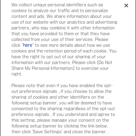
い。
We collect unique personal identifiers such as
cookies to analyze our traffic and to personalize
content and ads. We share information about your
use of our website with our analytics and advertising
partners, who may combine it with other information
that you have provided to them or that they have
collected from your use of their services. Please
click "
here
" to see more details about how we use
cookies and the retention period of each cookie. You
have the right to opt out of our sharing of your
information with our partners. Please click [Do Not
Share My Personal Information] to exercise your
right.
動物取扱登録
展示：21東京都展 第007178号
Please note that even if you have enabled the opt-
動物取扱責任者：埋橋 芽久
out preference signals , if you choose to allow the
登録日：令和3年9月9日／有効期限：令和8年9月8日
sharing of cookies and other identifiers on the
following setup banner, you will be deemed to have
登録業者：ピーツー・アンド・アソシエイツ株式会社
consented to the sharing regardless of the opt-out
preference signals . If you understand and agree to
運営会社：株式会社バンダイナムコアミューズメント
this setting, please manage your consent on the
following setup banner by clicking the link below,
then click 'Save Settings' and close the banner.