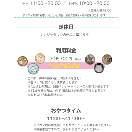
11:00～20:00 ／
10:00～20:00
平日
土日祝
※最終入場19:00
多くのお客様にお並びいただいた場合、最終入場を早める可能性がございます 。
定休日
ナンジャタウンの休みに準じます。
利用料金
30
700
分
円
（税込）
ランダムの缶バッジ付き！
(イラスト17種+実写25種)
全年齢一律の利用料金（4歳未満を含む）
※缶バッジは無くなり次第終了します
※4歳以上の方は、別途ナンジャタウンへの入園料が必要です
※13歳未満の方は、必ず18歳以上の保護者同伴が必要です
※お支払い方法は現金のみ
おやつタイム
11:00～&17:00～
※フロア内の券売機にておやつチケットをお求めください。
※数量限定ですので、あらかじめご了承ください。