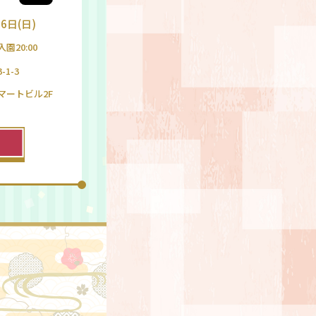
6日(日)
入園20:00
1-3
マートビル2F