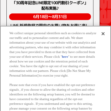
「30周年記念LINE限定100円割引クーポン」
配布実施♪
6月18日～8月31日
LINE 新規登録で園内のお買い物をお得に楽し
もう♪
We collect unique personal identifiers such as cookies to analyze
our traffic and to personalize content and ads. We share
information about your use of our website with our analytics and
advertising partners, who may combine it with other information
that you have provided to them or that they have collected from
your use of their services. Please click "
here
" to see more details
ページTOPへ戻る
about how we use cookies and the retention period of each
cookie. You have the right to opt out of our sharing of your
information with our partners. Please click [Do Not Share My
Personal Information] to exercise your right.
Please note that even if you have enabled the opt-out preference
signals , if you choose to allow the sharing of cookies and other
※掲載しているイメージは実物と異なる場合がございま
identifiers on the following setup banner, you will be deemed to
す。
have consented to the sharing regardless of the opt-out
preference signals . If you understand and agree to this setting,
※内容は予告なく変更・中止となる場合がございます。
please manage your consent on the following setup banner by