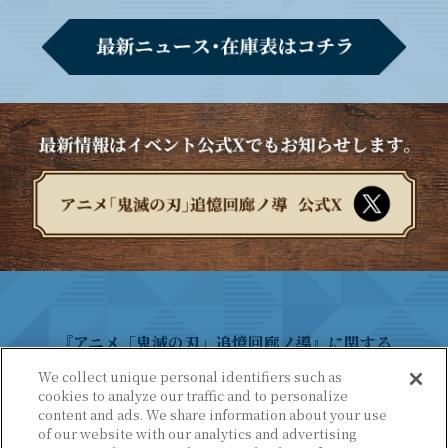
『アニメ「鬼滅の刃」追憶回廊ノ導』に関する
お問い合わせは、こちらからお願いいたします。
We collect unique personal identifiers such as
cookies to analyze our traffic and to personalize
content and ads. We share information about your use
of our website with our analytics and advertising