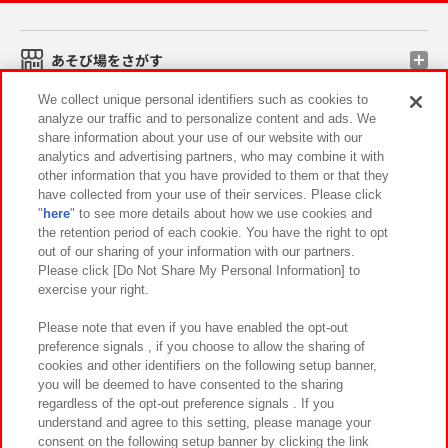
あそび場をさがす
We collect unique personal identifiers such as cookies to
analyze our traffic and to personalize content and ads. We
ゲーム機をさがす
share information about your use of our website with our
analytics and advertising partners, who may combine it with
other information that you have provided to them or that they
スマホ・PCであそぶ
have collected from your use of their services. Please click
"
here
" to see more details about how we use cookies and
the retention period of each cookie. You have the right to opt
イベント・キャンペーン
out of our sharing of your information with our partners.
Please click [Do Not Share My Personal Information] to
exercise your right.
Please note that even if you have enabled the opt-out
関連会社
サステナビリティ
サイトポリシー
preference signals , if you choose to allow the sharing of
cookies and other identifiers on the following setup banner,
プライバシーポリシー
ウェブアクセシビリティ方針と検証結果
you will be deemed to have consented to the sharing
お取引先さまとともに
食品のご提供について
regardless of the opt-out preference signals . If you
understand and agree to this setting, please manage your
カスタマーハラスメント対応方針
よくあるご質問・お問い合わせ
consent on the following setup banner by clicking the link