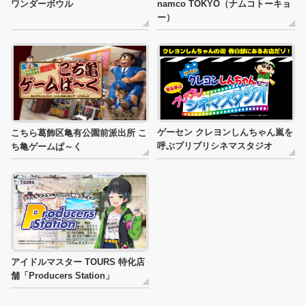
ワンダーボウル
namco TOKYO（ナムコトーキョ
ー）
ゲーセン クレヨンしんちゃん嵐を
こちら葛飾区亀有公園前派出所 こ
呼ぶブリブリシネマスタジオ
ち亀ゲームぱ～く
アイドルマスター TOURS 特化店
舗「Producers Station」