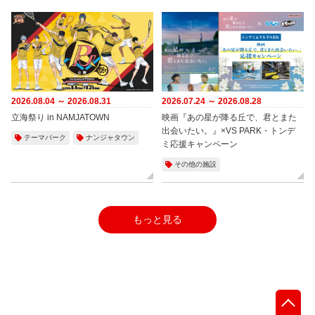
2026.08.04 ～ 2026.08.31
2026.07.24 ～ 2026.08.28
立海祭り in NAMJATOWN
映画『あの星が降る丘で、君とまた
出会いたい。』×VS PARK・トンデ
テーマパーク
ナンジャタウン
ミ応援キャンペーン
その他の施設
もっと見る
先